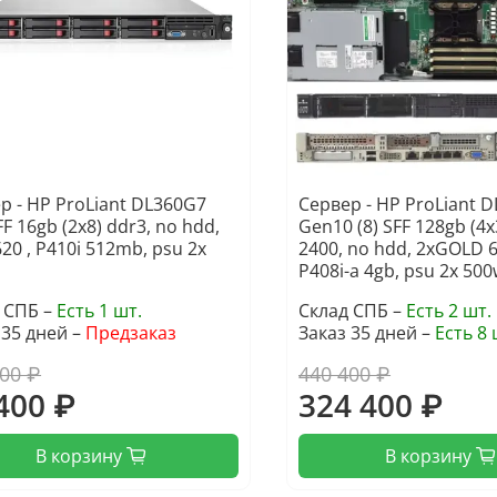
р - HP ProLiant DL360G7
Сервер - HP ProLiant D
FF 16gb (2x8) ddr3, no hdd,
Gen10 (8) SFF 128gb (4x
620 , P410i 512mb, psu 2x
2400, no hdd, 2xGOLD 6
P408i-a 4gb, psu 2x 50
 СПБ –
Есть 1 шт.
Склад СПБ –
Есть 2 шт.
 35 дней –
Предзаказ
Заказ 35 дней –
Есть 8 
000 ₽
440 400 ₽
400 ₽
324 400 ₽
В корзину
В корзину