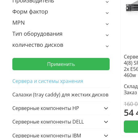
Производитель
Форм фактор
MPN
Тип оборудования
количество дисков
Серве
4(8) S
Применить
2x E5
460w
Сервера и системы хранения
Склад
Заказ
Салазки (tray caddy) для жестких дисков
160 
Серверные компоненты HP
54 
Серверные компоненты DELL
Серверные компоненты IBM