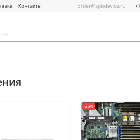
тавка
Контакты
order@spbdevice.ru
ения
-26%