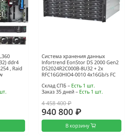
L360
Система хранения данных
32) ddr4
Infortrend EonStor DS 2000 Gen2
254 , Raid
DS2024R2C000B-8U32 + 2x
0w
RFC16G0HIO4-0010 4x16Gb/s FC
Склад СПБ –
Есть 1 шт.
шт.
Заказ 35 дней –
Есть 1 шт.
4 458 400 ₽
940 800 ₽
В корзину