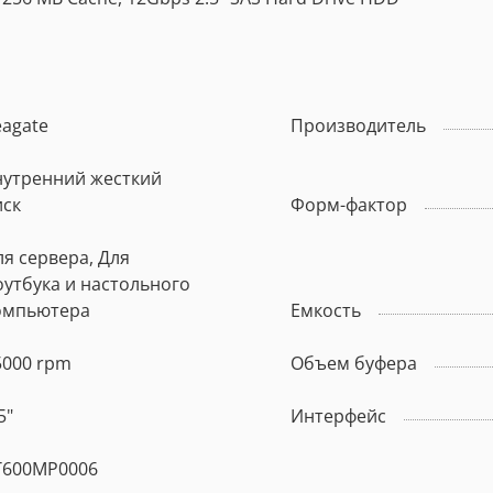
eagate
Производитель
нутренний жесткий
иск
Форм-фактор
я сервера, Для
оутбука и настольного
омпьютера
Емкость
5000 rpm
Объем буфера
5"
Интерфейс
T600MP0006