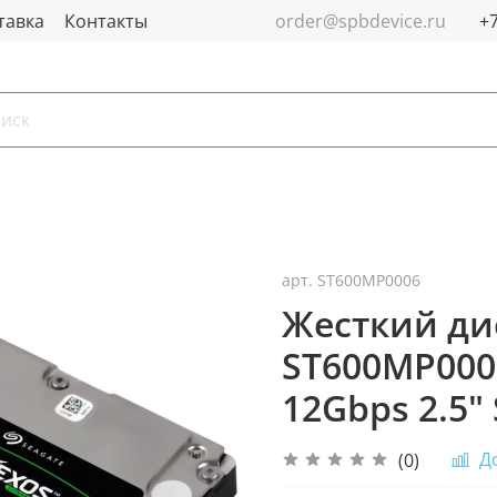
тавка
Контакты
order@spbdevice.ru
арт.
ST600MP0006
Жесткий дис
ST600MP0006
12Gbps 2.5"
Д
(0)