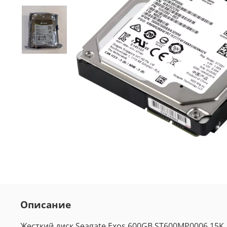
Описание
Жесткий диск Seagate Exos 600GB ST600MP0006 15K, 