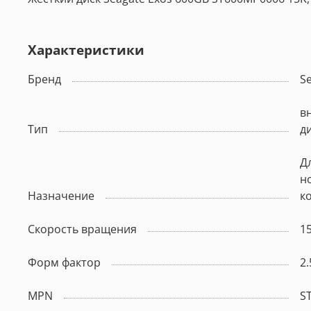
Характеристики
Бренд
S
в
Тип
д
Дл
н
Назначение
к
Скорость вращения
1
Форм фактор
2.
MPN
S