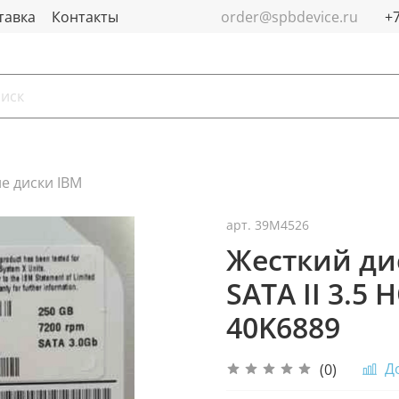
тавка
Контакты
order@spbdevice.ru
е диски IBM
арт.
39M4526
Жесткий ди
SATA II 3.5
40K6889
Д
(0)