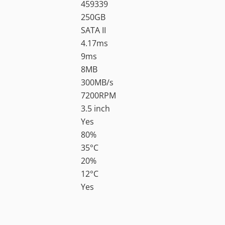
459339
250GB
SATA II
4.17ms
9ms
8MB
300MB/s
7200RPM
3.5 inch
Yes
80%
35°C
20%
12°C
Yes