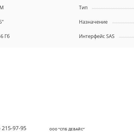
BM
Тип
5"
Назначение
46 Гб
Интерфейс SAS
) 215-97-95
OОО "СПБ ДЕВАЙС"