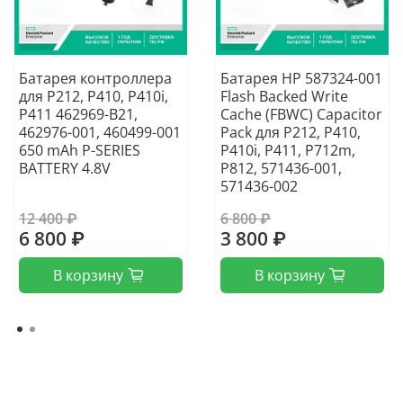
Батарея контроллера
Батарея HP 587324-001
для P212, P410, P410i,
Flash Backed Write
P411 462969-B21,
Cache (FBWC) Capacitor
462976-001, 460499-001
Pack для P212, P410,
650 mAh P-SERIES
P410i, P411, P712m,
BATTERY 4.8V
P812, 571436-001,
571436-002
12 400 ₽
6 800 ₽
6 800 ₽
3 800 ₽
В корзину
В корзину