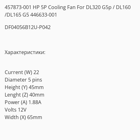
457873-001 HP 5P Cooling Fan For DL320 G5p / DL160
/DL165 G5 446633-001
DF04056B12U-P042
Характеристики:
Current (W) 22
Diameter 5 pins
Height (Y) 45mm
Lenght (Z) 40mm
Power (A) 1.88A
Volts 12V
Width (X) 65mm