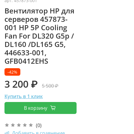
арт.
457873-001
Вентилятор HP для
серверов 457873-
001 HP 5P Cooling
Fan For DL320 G5p /
DL160 /DL165 G5,
446633-001,
GFB0412EHS
-42%
3 200 ₽
5 500 ₽
Купить в 1 клик
В корзину
(0)
Добавить в сравнение