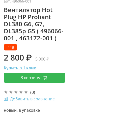
арт.
496066-001
Вентилятор Hot
Plug HP Proliant
DL380 G6, G7,
DL385p G5 ( 496066-
001 , 463172-001 )
-44%
2 800 ₽
5 000 ₽
Купить в 1 клик
В корзину
(0)
Добавить в сравнение
новый, в упаковке