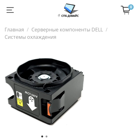
0
Главная
Серверные компоненты DELL
Системы охлаждения