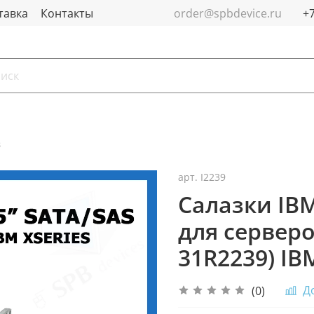
тавка
Контакты
order@spbdevice.ru
в
арт.
I2239
Салазки IBM
для серверов
31R2239) IB
Д
(0)