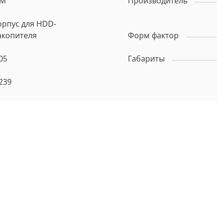
BM
Производитель
орпус для HDD-
акопителя
Форм фактор
05
Габариты
239