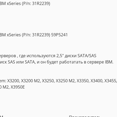
BM xSeries (P/n: 31R2239)
BM xSeries (P/n: 31R2239) 59P5241
ерверов , где используются 2,5" диски SATA/SAS
иск SAS или SATA, и он будет работатать в сервере IBM.
tem: X3200, X3200 M2, X3250, X3250 M2, X3350, X3400, X3455,
50 M2, X3950E