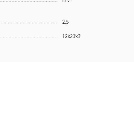
IBM
2,5
12x23x3