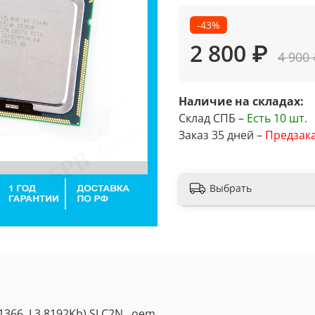
-43%
2 800 ₽
4 900
Наличие на складах:
Склад СПБ –
Есть
10 шт.
Заказ 35 дней –
Предзак
Выбрать
1366, L3 8192Kb) SLC2N , oem