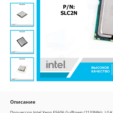
Описание
Процессор Intel Xeon E5606 Gulftown (2133MHz, LGA