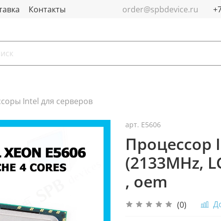
тавка
Контакты
order@spbdevice.ru
соры Intel для серверов
арт.
E5606
Процессор I
(2133MHz, L
, oem
Д
(0)