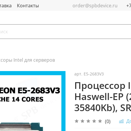
тавка
Контакты
order@spbdevice.ru
+7
соры Intel для серверов
арт.
E5-2683V3
Процессор I
Haswell-EP 
35840Kb), S
Д
(0)