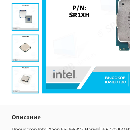
Описание
Процессор Intel Xeon E5-2683V3 Haswell-EP (2000MHz