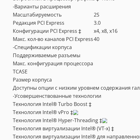
-Варианты расширения
Масштабируемость
2S
Редакция PCI Express
3.0
Конфигурации PCI Express ‡
x4, x8, x16
Макс. кол-во каналов PCI Express
40
-Спецификации корпуса
Поддерживаемые разъемы
Макс. конфигурация процессора
TCASE
Размер корпуса
Доступны опции с низким уровнем содержания га
-Усовершенствованные технологии
Технология Intel® Turbo Boost ‡
Технология Intel® vPro ‡
Технология Intel® Hyper-Threading ‡
Технология виртуализации Intel® (VT-x) ‡
Технология виртуализации Intel® для направленног