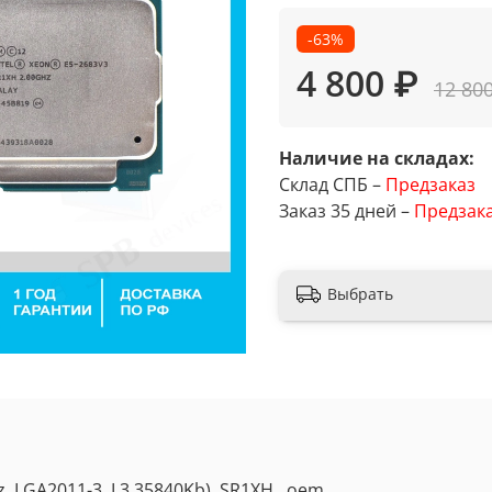
-63%
4 800 ₽
12 80
Наличие на складах:
Склад СПБ –
Предзаказ
Заказ 35 дней –
Предзак
Выбрать
, LGA2011-3, L3 35840Kb), SR1XH , oem