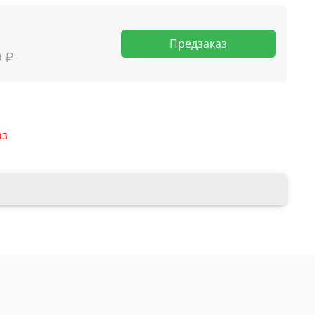
Предзаказ
0 ₽
аз