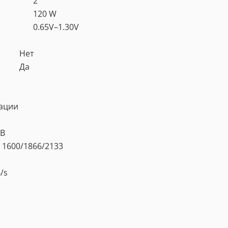
2
120 W
0.65V–1.30V
Нет
Да
ации
GB
 1600/1866/2133
/s