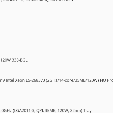
 120W 338-BGLJ
9 Intel Xeon E5-2683v3 (2GHz/14-core/35MB/120W) FIO Pro
2.0GHz (LGA2011-3, QPI, 35MB, 120W, 22nm) Tray