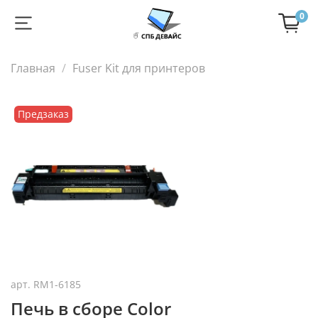
0
Главная
Fuser Kit для принтеров
Предзаказ
арт.
RM1-6185
Печь в сборе Color