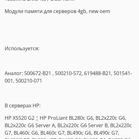
Модули памяти для серверов 4gb, new oem
Используется:
Аналог: 500672-B21 , 500210-572, 619488-B21, 501541-
001, 500210-071
В серверах HP:
HP X5520 G2 ¦ HP ProLiant BL280c G6, BL2x220c G6,
BL2x220c G6 Server A, BL2x220c G6 Server B, BL2x220c
G7, BL460c G6, BL460c G7, BL490c G6, BL490c G7,