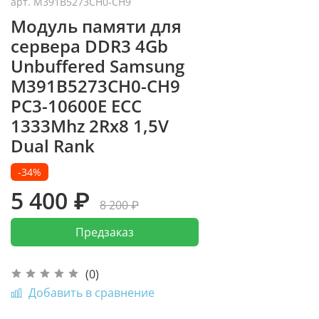
арт.
M391B5273CH0-CH9
Модуль памяти для
сервера DDR3 4Gb
Unbuffered Samsung
M391B5273CH0-CH9
PC3-10600E ECC
1333Mhz 2Rx8 1,5V
Dual Rank
-34%
5 400 ₽
8 200 ₽
Предзаказ
(0)
Добавить в сравнение