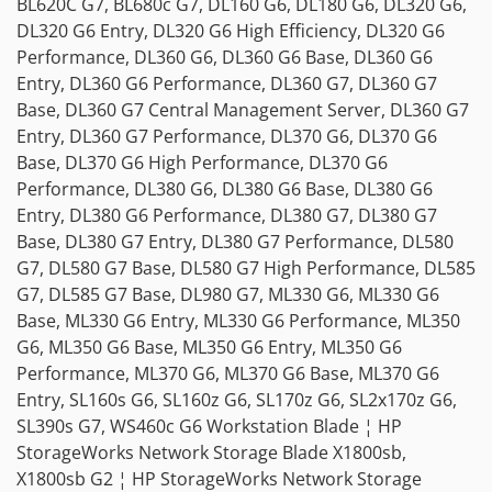
BL620C G7, BL680c G7, DL160 G6, DL180 G6, DL320 G6,
DL320 G6 Entry, DL320 G6 High Efficiency, DL320 G6
Performance, DL360 G6, DL360 G6 Base, DL360 G6
Entry, DL360 G6 Performance, DL360 G7, DL360 G7
Base, DL360 G7 Central Management Server, DL360 G7
Entry, DL360 G7 Performance, DL370 G6, DL370 G6
Base, DL370 G6 High Performance, DL370 G6
Performance, DL380 G6, DL380 G6 Base, DL380 G6
Entry, DL380 G6 Performance, DL380 G7, DL380 G7
Base, DL380 G7 Entry, DL380 G7 Performance, DL580
G7, DL580 G7 Base, DL580 G7 High Performance, DL585
G7, DL585 G7 Base, DL980 G7, ML330 G6, ML330 G6
Base, ML330 G6 Entry, ML330 G6 Performance, ML350
G6, ML350 G6 Base, ML350 G6 Entry, ML350 G6
Performance, ML370 G6, ML370 G6 Base, ML370 G6
Entry, SL160s G6, SL160z G6, SL170z G6, SL2x170z G6,
SL390s G7, WS460c G6 Workstation Blade ¦ HP
StorageWorks Network Storage Blade X1800sb,
X1800sb G2 ¦ HP StorageWorks Network Storage