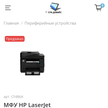
0
Главная
Периферийные устройства
Предзаказ
арт.
CF486A
МФУ HP LaserJet