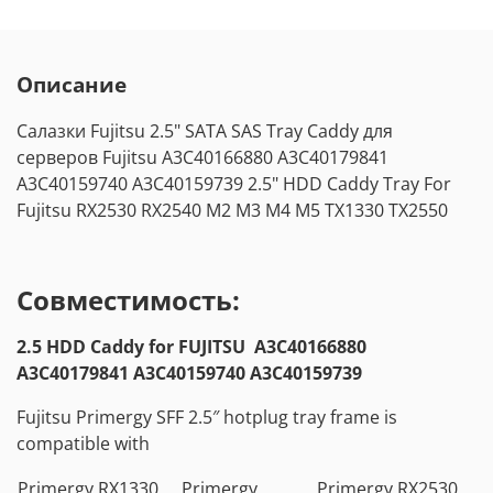
Описание
Cалазки Fujitsu 2.5" SATA SAS Tray Caddy для
серверов Fujitsu A3C40166880 A3C40179841
A3C40159740 A3C40159739 2.5" HDD Caddy Tray For
Fujitsu RX2530 RX2540 M2 M3 M4 M5 TX1330 TX2550
Совместимость:
2.5 HDD Caddy for FUJITSU A3C40166880
A3C40179841 A3C40159740 A3C40159739
Fujitsu Primergy SFF 2.5″ hotplug tray frame is
compatible with
Primergy RX1330
Primergy
Primergy RX2530