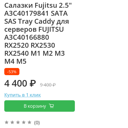
Cалазки Fujitsu 2.5"
A3C40179841 SATA
SAS Tray Caddy для
серверов FUJITSU
A3C40166880
RX2520 RX2530
RX2540 M1 M2 M3
M4 M5
-53%
4 400 ₽
9 400 ₽
Купить в 1 клик
В корзину
(0)