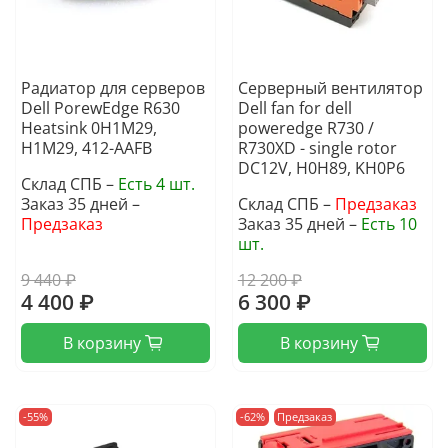
Радиатор для серверов
Серверный вентилятор
Dell PorewEdge R630
Dell fan for dell
Heatsink 0H1M29,
poweredge R730 /
H1M29, 412-AAFB
R730XD - single rotor
DC12V, H0H89, KH0P6
Склад СПБ –
Есть 4 шт.
Заказ 35 дней –
Склад СПБ –
Предзаказ
Предзаказ
Заказ 35 дней –
Есть 10
шт.
9 440 ₽
12 200 ₽
4 400 ₽
6 300 ₽
В корзину
В корзину
-55%
-62%
Предзаказ