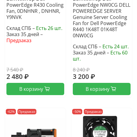
PowerEdge R430 Cooling
PowerEdge NW0CG DELL
Fan, 0DNHNR , DNHNR,
POWEREDGE SERVER
Y9NVK
Genuine Server Cooling
Fan for Dell PowerEdge
Склад СПБ –
Есть 26 шт.
R440 1K48T 01K48T
Заказ 35 дней –
0NW0CG
Предзаказ
Склад СПБ –
Есть 24 шт.
Заказ 35 дней –
Есть 60
шт.
7 540 ₽
8 240 ₽
2 480 ₽
3 200 ₽
В корзину
В корзину
-62%
Предзаказ
-50%
Предзаказ