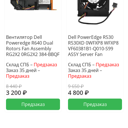
Вентилятор Dell
Dell PowerEdge R530
Poweredge R640 Dual
R530XD 0WFXP8 WFXP8
Rotors Fan Assembly
VF60381B1-Q010-S99
RG2X2 0RG2X2 384-BBQF
ASSY Server Fan
Склад СПБ –
Предзаказ
Склад СПБ –
Предзаказ
Заказ 35 дней –
Заказ 35 дней –
Предзаказ
Предзаказ
8 440 ₽
9 650 ₽
3 200 ₽
4 800 ₽
Предзаказ
Предзаказ