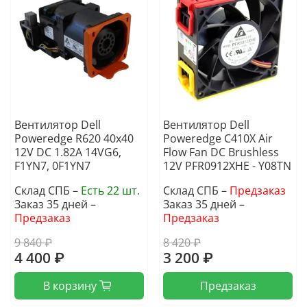
Вентилятор Dell
Вентилятор Dell
Poweredge R620 40x40
Poweredge C410X Air
12V DC 1.82A 14VG6,
Flow Fan DC Brushless
F1YN7, 0F1YN7
12V PFR0912XHE - Y08TN
Склад СПБ –
Есть 22 шт.
Склад СПБ –
Предзаказ
Заказ 35 дней –
Заказ 35 дней –
Предзаказ
Предзаказ
9 840 ₽
8 420 ₽
4 400 ₽
3 200 ₽
В корзину
Предзаказ