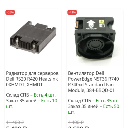
-53%
-41%
Радиатор для серверов
Вентилятор Dell
Dell R520 R420 Heatsink
PowerEdge N5T36 R740
0XHMDT, XHMDT
R740xd Standard Fan
Module, 384-BBQD-01
Склад СПБ –
Есть 4 шт.
Заказ 35 дней –
Есть 10
Склад СПБ –
Есть 35 шт.
шт.
Заказ 35 дней –
Есть 50
шт.
11 400 ₽
4 400 ₽