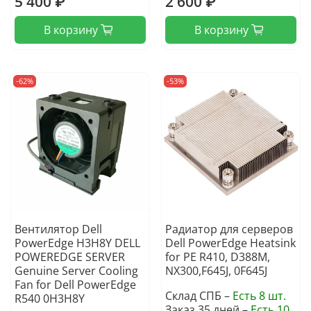
5 400 ₽
2 600 ₽
В корзину
В корзину
-62%
-53%
Вентилятор Dell
Радиатор для серверов
PowerEdge H3H8Y DELL
Dell PowerEdge Heatsink
POWEREDGE SERVER
for PE R410, D388M,
Genuine Server Cooling
NX300,F645J, 0F645J
Fan for Dell PowerEdge
Склад СПБ –
Есть 8 шт.
R540 0H3H8Y
Заказ 35 дней –
Есть 10